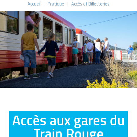
Accueil
|
Pratique
|
Accès et Billetteries
Accès aux gares du
Train Rouge